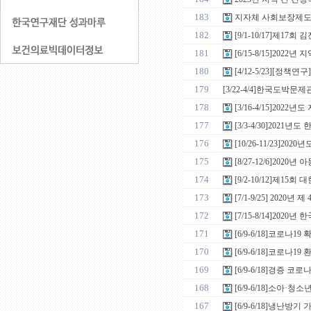
183
지자체 사회보장제도
182
[9/1-10/17]제17
181
[6/15-8/15]20
180
[4/12-5/23][
179
[3/22-4/4]한국도박
178
[3/16-4/15]20
177
[3/3-4/30]202
176
[10/26-11/23]
175
[8/27-12/6]20
174
[9/2-10/12]제
173
[7/1-9/25] 202
172
[7/15-8/14]20
171
[6/9-6/18]코로나
170
[6/9-6/18]코로
169
[6/9-6/18]경증
168
[6/9-6/18]소아
167
[6/9-6/18]냉난