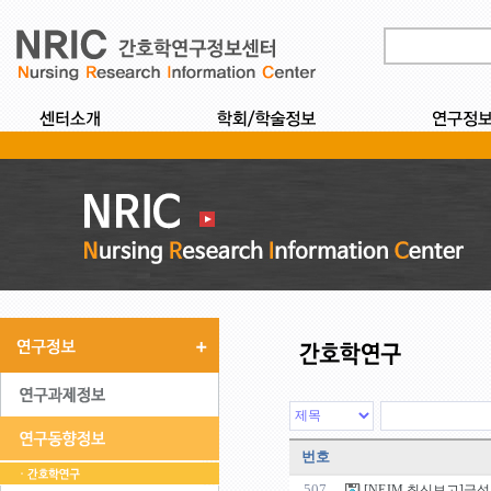
번호
507
[NEJM 최신보고]급성 허