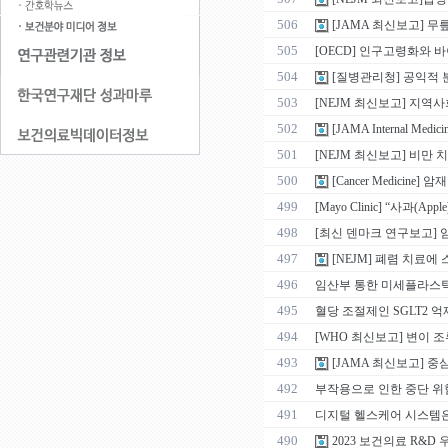
506
[JAMA 최신보고] 
505
[OECD] 인구고령화와 
504
[질병관리청] 공익적
503
[NEJM 최신보고] 지역사
502
[JAMA Internal 
501
[NEJM 최신보고] 비만
500
[Cancer Medicin
499
[Mayo Clinic] “사과
498
[최신 덴마크 연구보고] 임
497
[NEJM] 폐렴 치료
496
임산부 통한 미세플라스
495
혈당 조절제인 SGLT2 억
494
[WHO 최신보고] 변이 조
493
[JAMA 최신보고] 중
492
부작용으로 인한 중단 위험 
491
디지털 헬스케어 시스템은
490
2023 보건의료 R&D